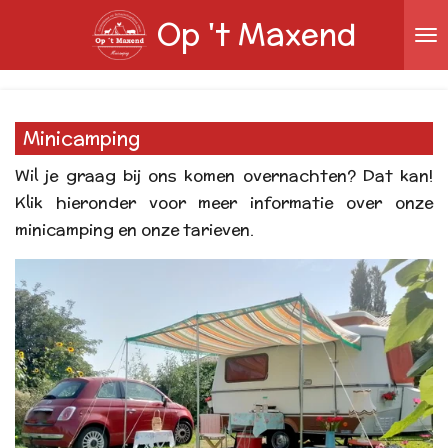
Op 't Maxend
Ga
direct
naar
de
hoofdinhoud
Minicamping
Wil je graag bij ons komen overnachten? Dat kan!
Klik hieronder voor meer informatie over onze
minicamping en onze tarieven.