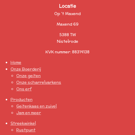
Locatie
Op 't Maxend
Maxend 69
5388 TW
Nistelrode
KVK nummer: 88314138
Home
Onze Boerderij
Onze geiten
Onze scharrelvarkens
Ons erf
Producten
Geitenkaas en zuivel
Jam en meer
Streekwinkel
Rustpunt