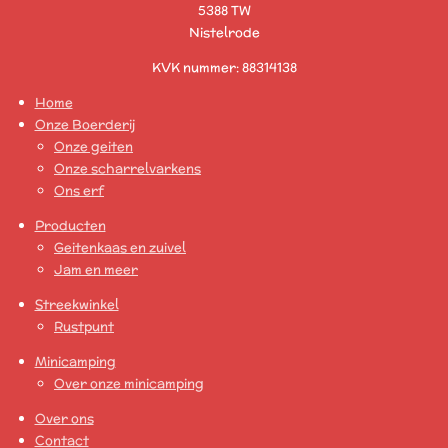
5388 TW
Nistelrode
KVK nummer: 88314138
Home
Onze Boerderij
Onze geiten
Onze scharrelvarkens
Ons erf
Producten
Geitenkaas en zuivel
Jam en meer
Streekwinkel
Rustpunt
Minicamping
Over onze minicamping
Over ons
Contact