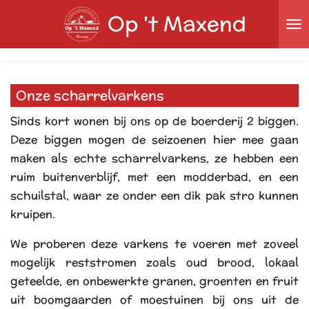
Op 't Maxend
Ga
direct
naar
de
hoofdinhoud
Onze scharrelvarkens
Sinds kort wonen bij ons op de boerderij 2 biggen.
Deze biggen mogen de seizoenen hier mee gaan
maken als echte scharrelvarkens, ze hebben een
ruim buitenverblijf, met een modderbad, en een
schuilstal, waar ze onder een dik pak stro kunnen
kruipen.
We proberen deze varkens te voeren met zoveel
mogelijk reststromen zoals oud brood, lokaal
geteelde, en onbewerkte granen, groenten en fruit
uit boomgaarden of moestuinen bij ons uit de